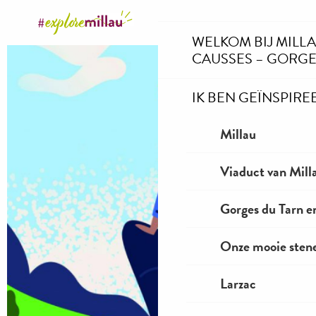
Aller
au
WELKOM BIJ MILL
contenu
CAUSSES – GORGE
principal
IK BEN GEÏNSPIRE
Millau
Viaduct van Mill
Gorges du Tarn e
Onze mooie stene
Larzac