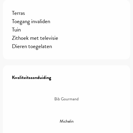
Terras
Toegang invaliden
Tuin
Zithoek met televisie
Dieren toegelaten
Dienstverlening
Kwaliteitsaanduiding
Kwaliteitsaanduiding
Bib Gourmand
Michelin