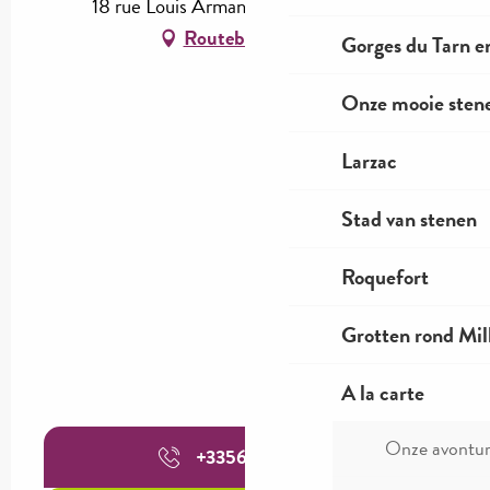
18 rue Louis Armand, 48150 Le Rozier
Routebeschrijving
Gorges du Tarn e
Onze mooie stene
Larzac
Stad van stenen
Roquefort
Grotten rond Mil
A la carte
Onze avontu
+335656260
▒▒