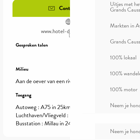
Uitjes met he
Contacteer ons
Grands Causs
Markten in A
www.hotel-doussiere.com
Grands Causse
Gesproken talen
Gesproken talen
100% lokaal
Milieu
Milieu
100% wandel
Aan de oever van een rivier :
vue sur La Jonte
100% motor
Toegang
Toegang
Neem je hond
Autoweg : A75 in 25km
Luchthaven/Vliegveld : Rodez in 80km
Busstation : Millau in 24km
Neem je hond