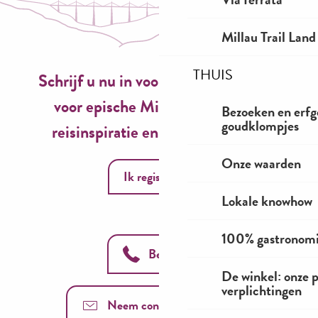
Millau Trail Land
THUIS
Schrijf u nu in voor onze nieuwsbrief
voor epische Millau-ervaringen,
Bezoeken en erfg
goudklompjes
reisinspiratie en seizoensideeën!
Onze waarden
Ik registreer
Lokale knowhow
100% gastronom
Bel ons
De winkel: onze 
verplichtingen
Neem contact met ons op