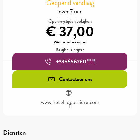
Geopend vandaag
over 7 uur
Openingstijden bekijken
€ 37,00
Menu volwassene
Bekijk alle prijzen
+335656260
▒▒
Contacteer ons
www.hotel-doussiere.com
Diensten