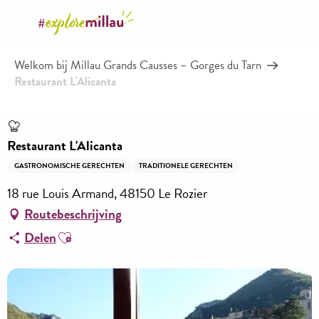
Aller
au
contenu
Welkom bij Millau Grands Causses – Gorges du Tarn
principal
Restaurant L'Alicanta
Restaurant L'Alicanta
GASTRONOMISCHE GERECHTEN
TRADITIONELE GERECHTEN
18 rue Louis Armand, 48150 Le Rozier
Routebeschrijving
Ajouter aux favoris
Delen