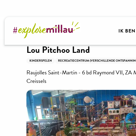
Aller
au
contenu
Welkom bij Millau Grands Causses – Gorges du Tar
principal
IK BE
Lou Pitchoo Land
KINDERSPELEN
RECREATIECENTRUM (VERSCHILLENDE ONTSPANNI
Raujolles Saint-Martin - 6 bd Raymond VII, ZA M
Creissels