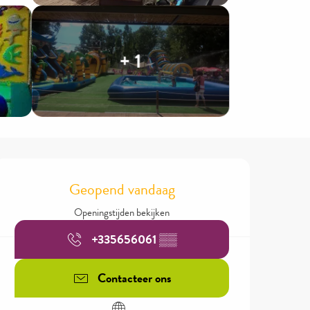
+ 1
Openingstijden en contactgegev
Geopend vandaag
Openingstijden bekijken
+335656061
▒▒
Contacteer ons