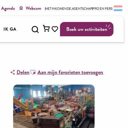
Agenda
Webcam
HET INKOMENDE AGENTSCHAP
PRO EN PERS
Zoek op
Boek uw activiteiten
IK GA
Voir les favoris
Ajouter aux favoris
Delen
Aan mijn favorieten toevoegen