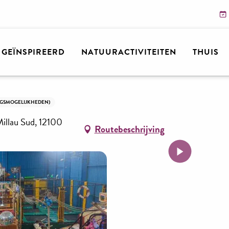
n
Lou Pitchoo Land
N GEÏNSPIREERD
NATUURACTIVITEITEN
THUIS
NGSMOGELIJKHEDEN)
illau Sud, 12100
Routebeschrijving