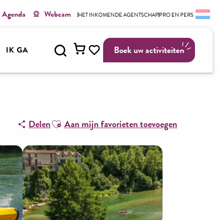
Agenda
Webcam
HET INKOMENDE AGENTSCHAP
PRO EN PERS
Zoek op
Boek uw activiteiten
IK GA
Voir les favoris
Ajouter aux favoris
Delen
Aan mijn favorieten toevoegen