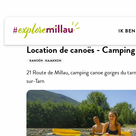
Aller
au
contenu
Welkom bij Millau Grands Causses – Gorges du Tar
principal
IK BE
Location de canoës - Camping
KANOËN - KAJAKKEN
21 Route de Millau, camping canoe gorges du tar
sur-Tarn