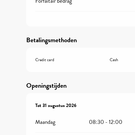
Forfaitair bedrag
Betalingsmethoden
Credit card
Cash
Openingstijden
Vanaf
Tot
31 augustus 2026
25 april 2026
tot
31 augustus 2026
Maandag
08:30 - 12:00