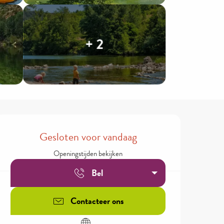
+ 2
Openingstijden en contactgegev
Gesloten voor vandaag
Openingstijden bekijken
Bel
Contacteer ons