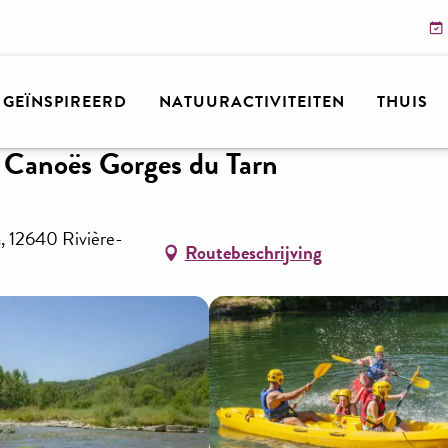
n
Location de canoës - Camping Canoës Gorges du Tarn
N GEÏNSPIREERD
NATUURACTIVITEITEN
THUIS
 Canoës Gorges du Tarn
n, 12640 Rivière-
Routebeschrijving