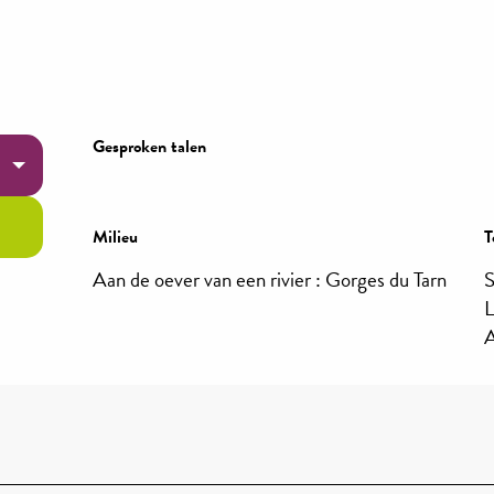
Gesproken talen
Gesproken talen
Milieu
Milieu
T
T
Aan de oever van een rivier :
Gorges du Tarn
S
L
A