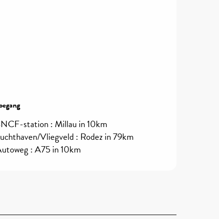
oegang
oegang
NCF-station : Millau in 10km
uchthaven/Vliegveld : Rodez in 79km
utoweg : A75 in 10km