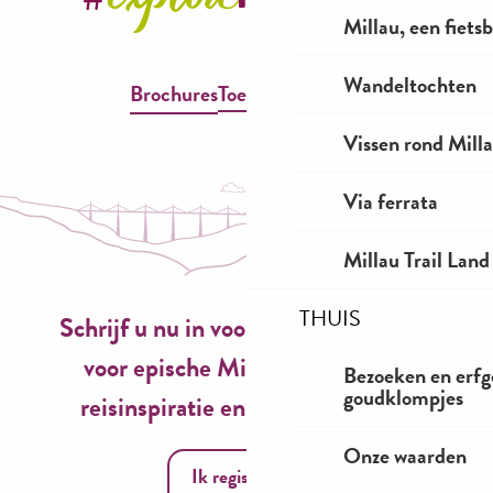
Millau, een fiet
Wandeltochten
Brochures
Toegankelijkheid
Vissen rond Mill
Via ferrata
Millau Trail Land
THUIS
Schrijf u nu in voor onze nieuwsbrief
voor epische Millau-ervaringen,
Bezoeken en erfg
goudklompjes
reisinspiratie en seizoensideeën!
Onze waarden
Ik registreer