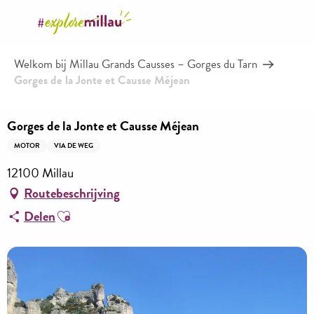
Aller
au
contenu
Welkom bij Millau Grands Causses – Gorges du Tarn
principal
Gorges de la Jonte et Causse Méjean
Gorges de la Jonte et Causse Méjean
MOTOR
VIA DE WEG
12100 Millau
Routebeschrijving
Ajouter aux favoris
Delen