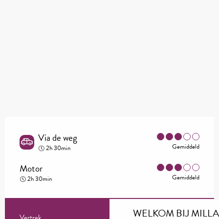
Via de weg
Gemiddeld
2h 30min
Motor
Gemiddeld
2h 30min
WELKOM BIJ MILL
Millau
Vertrek