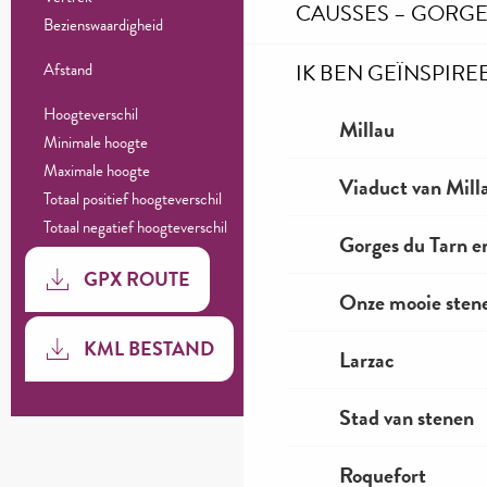
Praktische informatie
CAUSSES – GORGE
4
Bezienswaardigheid
IK BEN GEÏNSPIRE
101.6 km
Afstand
1634 m
Hoogteverschil
Millau
363 m
Minimale hoogte
1018 m
Maximale hoogte
Viaduct van Mill
1635 m
Totaal positief hoogteverschil
-1635 m
Totaal negatief hoogteverschil
Gorges du Tarn e
Documentatie
GPX ROUTE
Onze mooie stene
Met GP
KML BESTAND
Larzac
Stad van stenen
1634 m de Hoogteverschil
Hoogteverschil
Roquefort