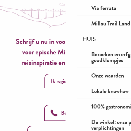
Via ferrata
Millau Trail Land
THUIS
Schrijf u nu in voor onze nieuwsbrief
voor epische Millau-ervaringen,
Bezoeken en erfg
goudklompjes
reisinspiratie en seizoensideeën!
Onze waarden
Ik registreer
Lokale knowhow
100% gastronom
Bel ons
De winkel: onze 
verplichtingen