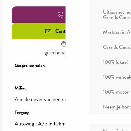
Uitjes met he
Bel
Grands Causs
Contacteer ons
Markten in A
Grands Causse
gitechoucaspeyre.fr
100% lokaal
Gesproken talen
Gesproken talen
100% wandel
Milieu
Milieu
100% motor
Aan de oever van een rivier :
Tarn
Neem je hond
Toegang
Toegang
Autoweg : A75 in 10km
Neem je hond