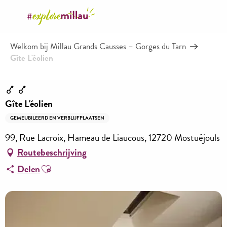
Aller
au
contenu
Welkom bij Millau Grands Causses – Gorges du Tarn
principal
Gîte L'éolien
Gîte L'éolien
GEMEUBILEERD EN VERBLIJFPLAATSEN
99, Rue Lacroix, Hameau de Liaucous, 12720 Mostuéjouls
Routebeschrijving
Ajouter aux favoris
Delen