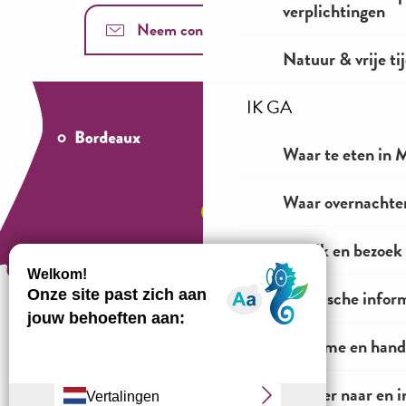
verplichtingen
Neem contact met ons op
Natuur & vrije ti
IK GA
Waar te eten in M
Waar overnachten
Bekijk en bezoek
Praktische infor
Toerisme en hand
Hoe te komen?
Vervoer naar en i