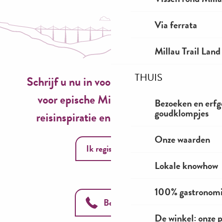
Via ferrata
Millau Trail Land
THUIS
Schrijf u nu in voor onze nieuwsbrief
voor epische Millau-ervaringen,
Bezoeken en erfg
goudklompjes
reisinspiratie en seizoensideeën!
Onze waarden
Ik registreer
Lokale knowhow
100% gastronom
Bel ons
De winkel: onze 