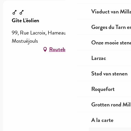
Viaduct van Mill
Gîte L'éolien
Gorges du Tarn e
99, Rue Lacroix, Hameau de Liaucous, 12720
Mostuéjouls
Onze mooie stene
Routebeschrijving
Larzac
Stad van stenen
Roquefort
Grotten rond Mil
A la carte