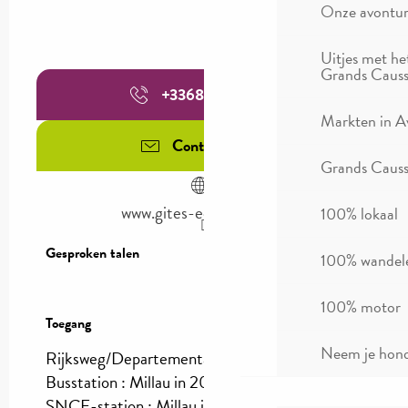
Onze avontu
Uitjes met he
Grands Causs
+336864446
▒▒
Markten in A
Contacteer ons
Grands Causse
www.gites-eolien-st.com
100% lokaal
Gesproken talen
Gesproken talen
100% wandel
100% motor
Toegang
Toegang
Neem je hond
Rijksweg/Departementale weg : RD907
Busstation : Millau in 20km
SNCF-station : Millau in 20km