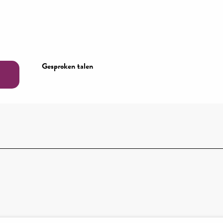
Gesproken talen
Gesproken talen