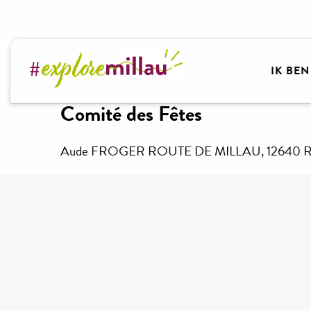
Aller
au
contenu
Welkom bij Millau Grands Causses – Gorges du Tar
principal
IK BE
Comité des Fêtes
Aude FROGER ROUTE DE MILLAU, 12640 Rivi