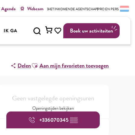
Agenda
Webcam
HET INKOMENDE AGENTSCHAP
PRO EN PERS
Zoek op
Boek uw activiteiten
IK GA
Voir les favoris
Ajouter aux favoris
Delen
Aan mijn favorieten toevoegen
Openingstijden en contactgegev
Geen vastgelegde openingsuren
Openingstijden bekijken
+336070345
▒▒