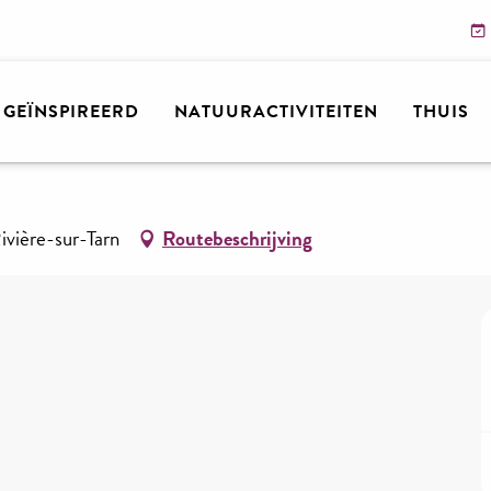
n
Comité des Fêtes
N GEÏNSPIREERD
NATUURACTIVITEITEN
THUIS
ère-sur-Tarn
Routebeschrijving