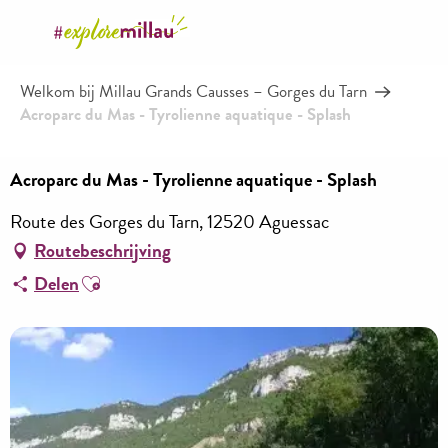
Aller
au
contenu
Welkom bij Millau Grands Causses – Gorges du Tarn
principal
Acroparc du Mas - Tyrolienne aquatique - Splash
Acroparc du Mas - Tyrolienne aquatique - Splash
Route des Gorges du Tarn, 12520 Aguessac
Routebeschrijving
Ajouter aux favoris
Delen