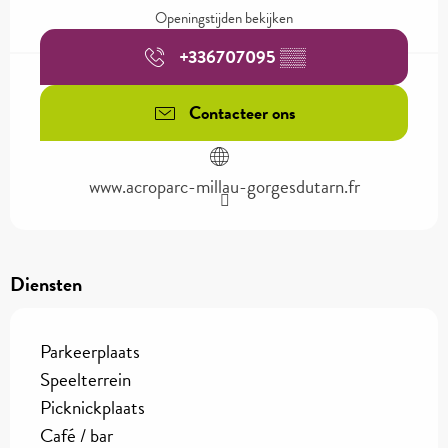
Openingstijden bekijken
+336707095
▒▒
Contacteer ons
www.acroparc-millau-gorgesdutarn.fr
Diensten
Parkeerplaats
Speelterrein
Picknickplaats
Café / bar