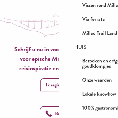
Vissen rond Mill
Via ferrata
Millau Trail Land
THUIS
Schrijf u nu in voor onze nieuwsbrief
voor epische Millau-ervaringen,
Bezoeken en erfg
goudklompjes
reisinspiratie en seizoensideeën!
Onze waarden
Ik registreer
Lokale knowhow
100% gastronom
Bel ons