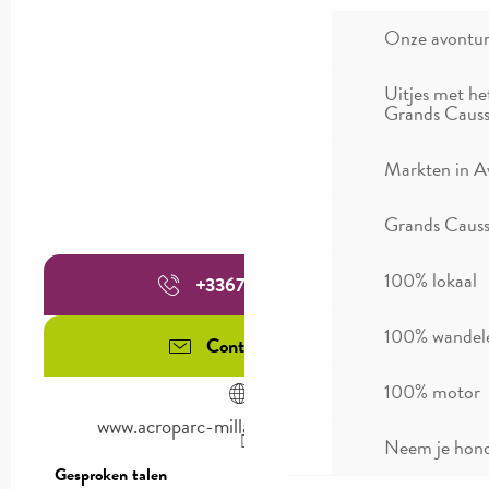
Onze avontu
Uitjes met he
Grands Causs
Markten in A
Grands Causse
100% lokaal
+336707095
▒▒
100% wandel
Contacteer ons
100% motor
www.acroparc-millau-gorgesdutarn.fr
Neem je hond
Gesproken talen
Gesproken talen