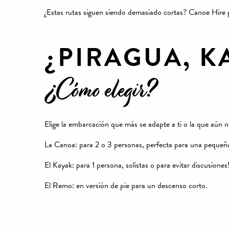
¿Estas rutas siguen siendo demasiado cortas? Canoe Hire p
¿PIRAGUA, K
¿Cómo elegir?
Elige la embarcación que más se adapte a ti o la que aún 
La Canoa: para 2 o 3 personas, perfecta para una pequeña
El Kayak: para 1 persona, solistas o para evitar discusiones
El Remo: en versión de pie para un descenso corto.