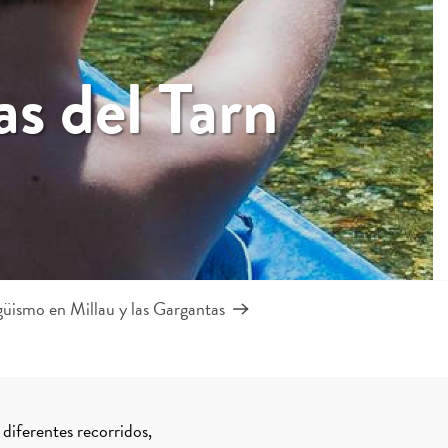
s del Tarn
güismo en Millau y las Gargantas
diferentes recorridos,