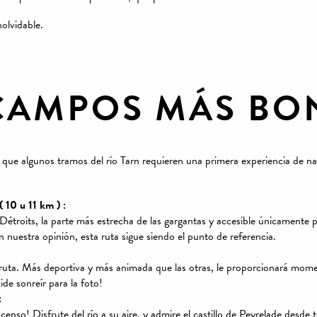
olvidable.
CAMPOS MÁS BO
que algunos tramos del río Tarn requieren una primera experiencia de nav
 10 u 11 km ) :
Détroits, la parte más estrecha de las gargantas y accesible únicamente p
 nuestra opinión, esta ruta sigue siendo el punto de referencia.
ta. Más deportiva y más animada que las otras, le proporcionará moment
ide sonreír para la foto!
:
censo! Disfrute del río a su aire, y admire el castillo de Peyrelade desde 