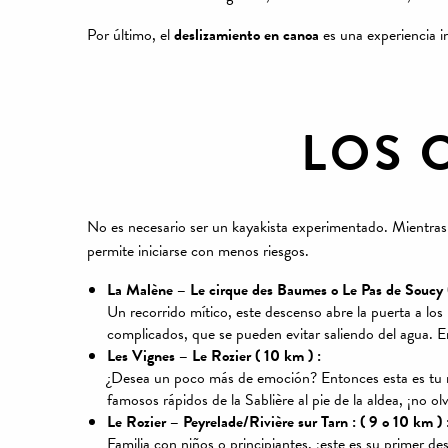
Por último, el
deslizamiento en canoa
es una experiencia in
LOS 
No es necesario ser un kayakista experimentado. Mientras 
permite iniciarse con menos riesgos.
La Malène – Le cirque des Baumes o Le Pas de Soucy (
Un recorrido mítico, este descenso abre la puerta a los 
complicados, que se pueden evitar saliendo del agua. En
Les Vignes – Le Rozier ( 10 km ) :
¿Desea un poco más de emoción? Entonces esta es tu ru
famosos rápidos de la Sablière al pie de la aldea, ¡no olv
Le Rozier – Peyrelade/Rivière sur Tarn : ( 9 o 10 km ) 
Familia con niños o principiantes, ¡este es su primer des