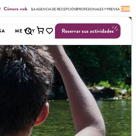
Cámara web
LA AGENCIA DE RECEPCIÓN
PROFESIONALES Y PRENSA
Buscar
Reservar sus actividades
SA
ME VOY
Voir les favoris