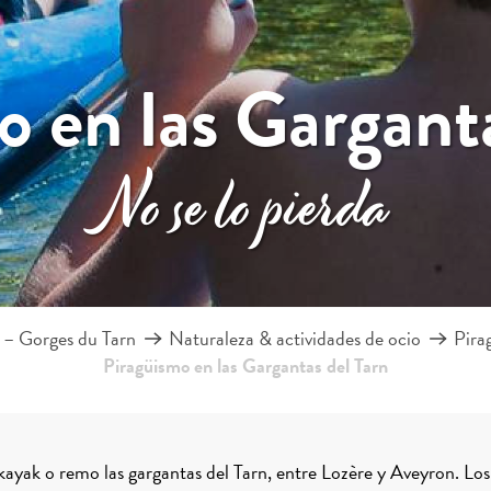
o en las Garganta
No se lo pierda
 – Gorges du Tarn
Naturaleza & actividades de ocio
Pira
Piragüismo en las Gargantas del Tarn
ayak o remo las gargantas del Tarn, entre Lozère y Aveyron. Los 