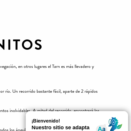
NITOS
egación, en otros lugares el Tarn es más llevadero y
or río. Un recorrido bastante fácil, aparte de 2 rápidos
os inolvidables. A mitad del recorrido, encontrará los
todos los ángulos.