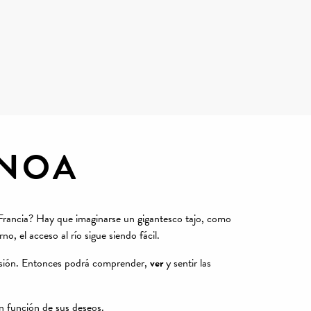
 favoris
ANOA
e Francia? Hay que imaginarse un gigantesco tajo, como
o, el acceso al río sigue siendo fácil.
rosión. Entonces podrá comprender,
ver
y sentir las
n función de sus deseos.