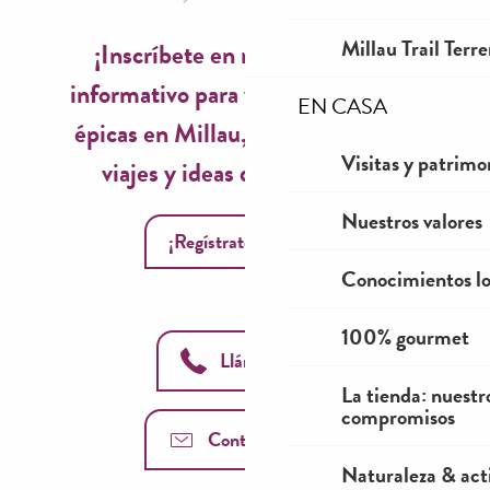
Millau Trail Terr
¡Inscríbete en nuestro boletín
informativo para vivir experiencias
EN CASA
épicas en Millau, inspiraciones de
Visitas y patrimo
viajes y ideas de temporada!
Nuestros valores
¡Regístrate ahora!
Conocimientos lo
100% gourmet
Llámanos
La tienda: nuestr
compromisos
Contáctenos
Naturaleza & acti