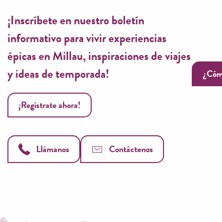
s et pour le recyclage)
¡Inscríbete en nuestro boletín
informativo para vivir experiencias
épicas en Millau, inspiraciones de viajes
y ideas de temporada!
¿Cóm
¡Regístrate ahora!
mpliers
Llámanos
Contáctenos