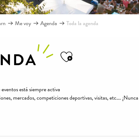
arn
Me voy
Agenda
Toda la agenda
ENDA
Ajouter aux f
 eventos está siempre activa
ones, mercados, competiciones deportivas, visitas, etc…. ¡Nunca 