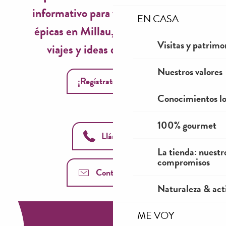
informativo para vivir experiencias
EN CASA
épicas en Millau, inspiraciones de
Visitas y patrimo
viajes y ideas de temporada!
Nuestros valores
¡Regístrate ahora!
Conocimientos lo
100% gourmet
Llámanos
La tienda: nuestr
compromisos
Contáctenos
Naturaleza & acti
ME VOY