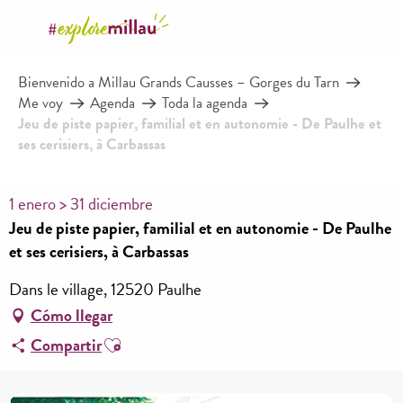
Aller
au
contenu
Bienvenido a Millau Grands Causses – Gorges du Tarn
principal
Me voy
Agenda
Toda la agenda
Jeu de piste papier, familial et en autonomie - De Paulhe et
ses cerisiers, à Carbassas
1 enero > 31 diciembre
Jeu de piste papier, familial et en autonomie - De Paulhe
et ses cerisiers, à Carbassas
Dans le village, 12520 Paulhe
Cómo llegar
Ajouter aux favoris
Compartir