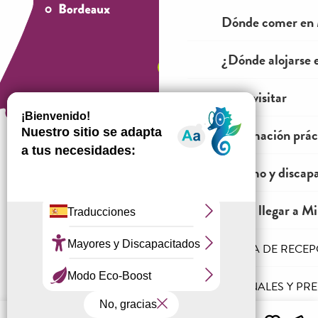
Dónde comer en 
¿Dónde alojarse 
Ver y visitar
Información prác
Turismo y discap
¿Cómo venir?
Cómo llegar a Mil
LA AGENCIA DE RECE
Información jurídica
Condiciones generales de venta
PROFESIONALES Y PR