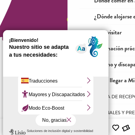
Dónde comer en 
¿Dónde alojarse 
Ver y visitar
Información prác
Turismo y discap
¿Cómo venir?
Cómo llegar a Mil
LA AGENCIA DE RECE
Información jurídica
Condiciones generales de venta
PROFESIONALES Y PR
Menú