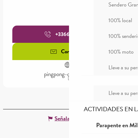
Sendero Gran
100% local
+336638585
▒▒
100% sender
Contáctenos
100% moto
Lleve a su per
pingpong-cowork.com
Lleve a su per
ACTIVIDADES EN 
Señalar un error
Parapente en Mil