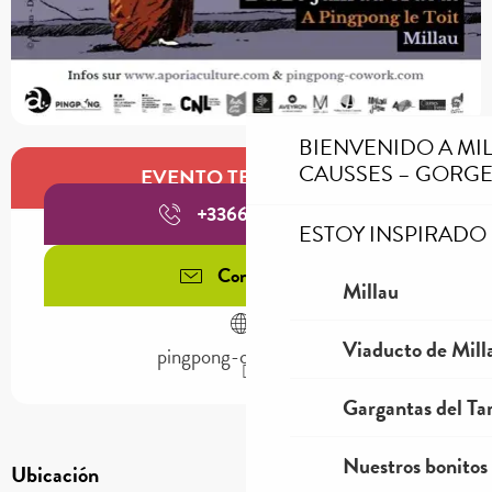
BIENVENIDO A MI
Horarios y datos de contacto
CAUSSES – GORGE
EVENTO TERMINADO
+336638585
▒▒
ESTOY INSPIRADO
Contáctenos
Millau
Viaducto de Mill
pingpong-cowork.com
Gargantas del Tar
Nuestros bonitos
Ubicación