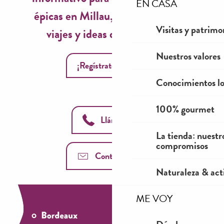
EN CASA
épicas en Millau, inspiraciones de
Visitas y patrimo
viajes y ideas de temporada!
Nuestros valores
¡Regístrate ahora!
Conocimientos lo
100% gourmet
Llámanos
La tienda: nuestr
compromisos
Contáctenos
Naturaleza & acti
ME VOY