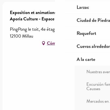
Larzac
Exposition et animations " Stange Fruit " -
Aporia Culture - Espace Ping Pong le Toit
Ciudad de Piedr
PingPong le toit, 4e étage (avec ascenseur),
Roquefort
12100 Millau
Cómo llegar
Cuevas alrededor
A la carte
Nuestras ave
Excursión fam
Causses
Mercados en