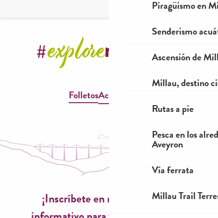
Piragüismo en Mi
Senderismo acuá
Ascensión de Mill
Millau, destino ci
Folletos
Accesibilidad
Rutas a pie
Pesca en los alre
Aveyron
Vía ferrata
Millau Trail Terr
¡Inscríbete en nuestro boletín
informativo para vivir experiencias