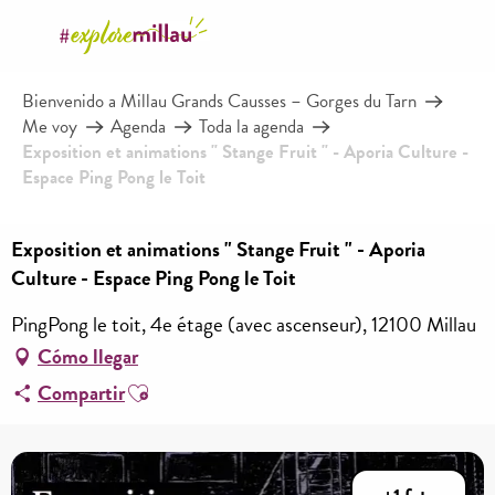
Aller
au
contenu
Bienvenido a Millau Grands Causses – Gorges du Tarn
principal
Me voy
Agenda
Toda la agenda
Exposition et animations " Stange Fruit " - Aporia Culture -
Espace Ping Pong le Toit
Exposition et animations " Stange Fruit " - Aporia
Culture - Espace Ping Pong le Toit
PingPong le toit, 4e étage (avec ascenseur), 12100 Millau
Cómo llegar
Ajouter aux favoris
Compartir