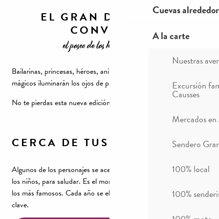
Cuevas alrededor
EL GRAN DESFILE SE
CONVIERTE
A la carte
el paseo de las hadas en 2023
Nuestras ave
Bailarinas, princesas, héroes, animales y otros personajes
mágicos iluminarán los ojos de pequeños y mayores.
Excursión fam
Causses
No te pierdas esta nueva edición…
Mercados en
CERCA DE TUS HÉROES
Sendero Gran
100% local
Algunos de los personajes se acercan al público, especialmente a
los niños, para saludar. Es el momento de hacerse una foto con
los más famosos. Cada año se elige un nuevo tema y personajes
100% sender
clave.
100% moto