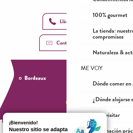
100% gourmet
Llámanos
La tienda: nuestr
compromisos
Contáctenos
Naturaleza & acti
ME VOY
Dónde comer en 
¿Dónde alojarse 
Ver y visitar
Información prác