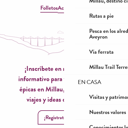
Millau, destino ci
Folletos
Accesibilidad
Rutas a pie
Pesca en los alre
Aveyron
Vía ferrata
Millau Trail Terr
¡Inscríbete en nuestro boletín
informativo para vivir experiencias
EN CASA
épicas en Millau, inspiraciones de
Visitas y patrimo
viajes y ideas de temporada!
Nuestros valores
¡Regístrate ahora!
Conocimientos lo