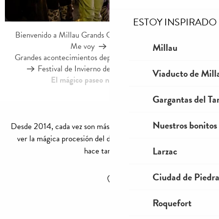
ESTOY INSPIRADO
Bienvenido a Millau Grands Causses – Gorges du Tarn
Me voy
Agenda
Millau
Grandes acontecimientos deportivos y culturales en Millau
Festival de Invierno de la Felicidad de Millau
Viaducto de Mill
El mágico paseo navideño de Millau
Gargantas del Tar
Nuestros bonitos
Desde 2014, cada vez son más los espectadores que acuden a
ver la mágica procesión del desfile. Pero, ¿qué es lo que lo
Larzac
hace tan único?
Ajouter aux favoris
Ciudad de Piedr
Roquefort