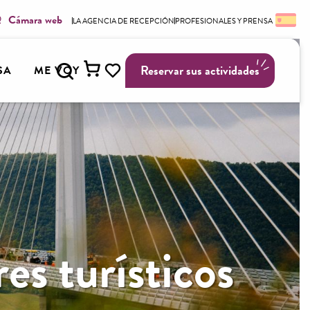
Cámara web
LA AGENCIA DE RECEPCIÓN
PROFESIONALES Y PRENSA
Buscar
Reservar sus actividades
SA
ME VOY
Voir les favoris
es turísticos