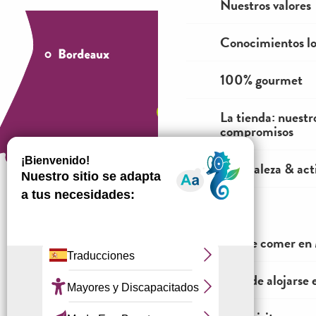
Nuestros valores
Conocimientos lo
100% gourmet
La tienda: nuestr
compromisos
Naturaleza & acti
ME VOY
¿Cómo venir?
Dónde comer en 
¿Dónde alojarse 
Información jurídica
Condiciones generales de venta