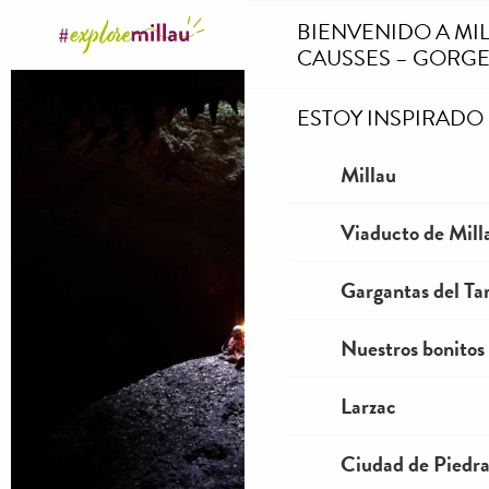
Aller
BIENVENIDO A MI
au
CAUSSES – GORGE
contenu
principal
ESTOY INSPIRADO
Millau
Viaducto de Mill
Gargantas del Tar
Nuestros bonitos
Larzac
Ciudad de Piedr