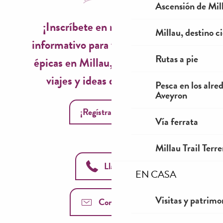
Ascensión de Mill
¡Inscríbete en nuestro boletín
Millau, destino ci
informativo para vivir experiencias
Rutas a pie
épicas en Millau, inspiraciones de
viajes y ideas de temporada!
Pesca en los alre
Aveyron
¡Regístrate ahora!
Vía ferrata
Millau Trail Terr
Llámanos
EN CASA
Visitas y patrimo
Contáctenos