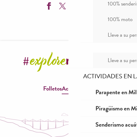
100% sender
100% moto
Esprit Nature - Spéléologie
B&ABA Sport Nature - Spéléo
Lleve a su per
Roc et Canyon - Spéléologie
Emotion Nature - Spéléologie
Horizon - Millau spéléologie
Lleve a su per
Millau Activités Nature - Spéléo
ACTIVIDADES EN 
Folletos
Accesibilidad
Parapente en Mil
Piragüismo en Mi
Senderismo acuá