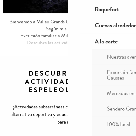
Roquefort
Bienvenido a Millau Grands Causses – Gorges du Tarn
Cuevas alrededor
Según mis deseos
Excursión familiar a Millau Grands Causses
A la carte
Descubra las actividades de espeleología
Nuestras ave
Excursión fam
DESCUBRA LAS
Causses
ACTIVIDADES DE
Ajou
ESPELEOLOGÍA
Mercados en
¡Actividades subterráneas como la espeleología son una
Sendero Gran
alternativa deportiva y educativa tanto para adultos como
para niños!
100% local