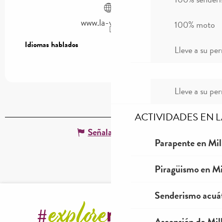
www.la-vrac.com
100% moto
Idiomas hablados
Idiomas hablados
Lleve a su per
Lleve a su per
ACTIVIDADES EN 
Señalar un error
Parapente en Mil
Piragüismo en Mi
Senderismo acuá
Ascensión de Mill