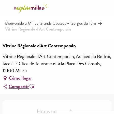
Aller
au
contenu
Bienvenido a Millau Grands Causses – Gorges du Tarn
principal
Vitrine Régionale d'Art Contemporain
Vitrine Régionale d'Art Contemporain
Vitrine Régionale d'Art Contemporain, Au pied du Beffroi,
face à l'Office de Tourisme et à la Place Des Consuls,
12100 Millau
Cómo llegar
Ajouter aux favoris
Compartir
Horarios y datos de contacto
Horas no resueltas