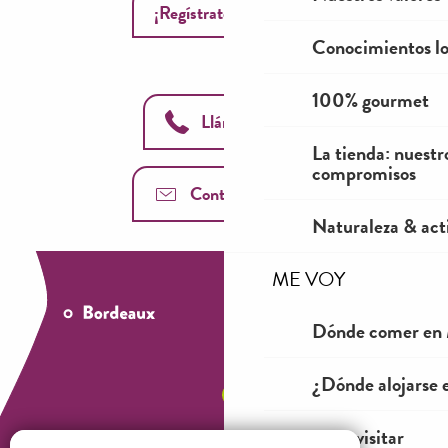
¡Regístrate ahora!
Conocimientos lo
100% gourmet
Llámanos
La tienda: nuestr
compromisos
Contáctenos
Naturaleza & acti
ME VOY
Dónde comer en 
¿Dónde alojarse 
Ver y visitar