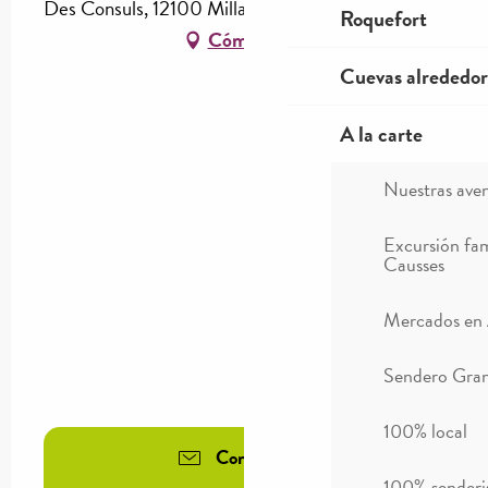
Des Consuls, 12100 Millau
Roquefort
Cómo llegar
Cuevas alrededor
A la carte
Nuestras ave
Excursión fam
Causses
Mercados en
Sendero Gran
100% local
Contáctenos
100% sender