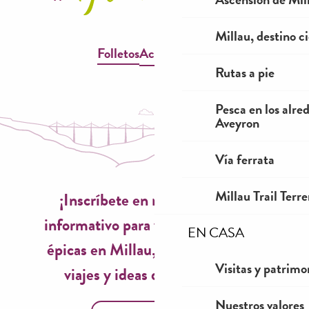
Millau, destino ci
Folletos
Accesibilidad
Rutas a pie
Pesca en los alre
Aveyron
Vía ferrata
Millau Trail Terr
¡Inscríbete en nuestro boletín
informativo para vivir experiencias
EN CASA
épicas en Millau, inspiraciones de
Visitas y patrimo
viajes y ideas de temporada!
Nuestros valores