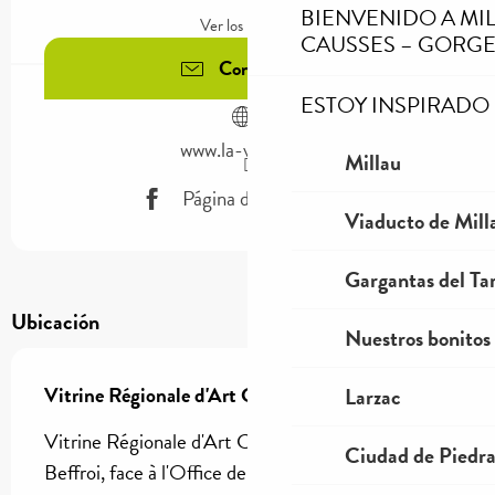
BIENVENIDO A MI
Ver los horarios
CAUSSES – GORGE
Contáctenos
ESTOY INSPIRADO
www.la-vrac.com
Millau
Página de Facebook
Viaducto de Mill
Gargantas del Tar
Ubicación
Nuestros bonitos
Vitrine Régionale d'Art Contemporain
Larzac
Vitrine Régionale d'Art Contemporain, Au pied du
Ciudad de Piedr
Beffroi, face à l'Office de Tourisme et à la Place