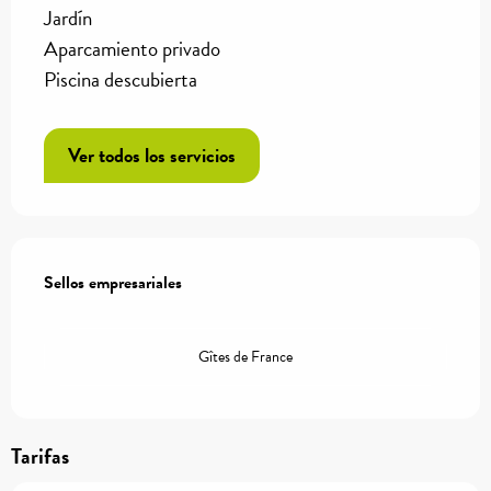
Jardín
Aparcamiento privado
Piscina descubierta
Ver todos los servicios
Oferta de prestaciones
Sellos empresariales
Sellos empresariales
Gîtes de France
Tarifas