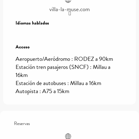
villa-la-muse.com
Idiomas hablados
Idiomas hablados
Acceso
Acceso
Aeropuerto/Aeródromo : RODEZ a 90km
Estación tren pasajeros (SNCF) : Millau a
16km
Estación de autobuses : Millau a 16km
Autopista : A75 a 15km
Reservas