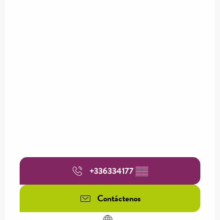
+336334177
▒▒
Contáctenos