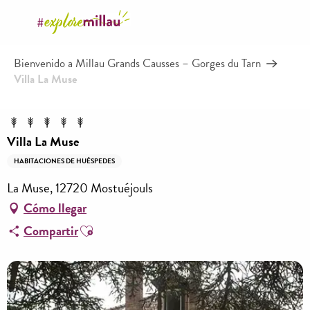
Aller
au
contenu
Bienvenido a Millau Grands Causses – Gorges du Tarn
principal
Villa La Muse
Villa La Muse
HABITACIONES DE HUÉSPEDES
La Muse, 12720 Mostuéjouls
Cómo llegar
Ajouter aux favoris
Compartir