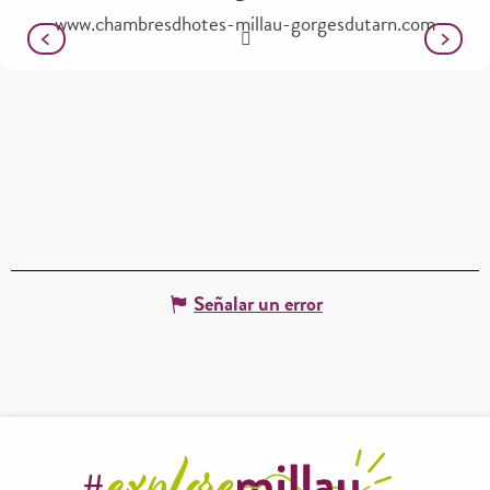
www.chambresdhotes-millau-gorgesdutarn.com
Señalar un error