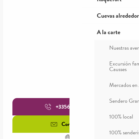
Cuevas alrededor
A la carte
Nuestras ave
Excursión fam
Causses
Mercados en
Sendero Gran
+335656082
▒▒
100% local
Contáctenos
100% sender