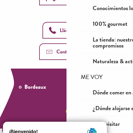
Conocimientos lo
100% gourmet
Llámanos
La tienda: nuestr
compromisos
Contáctenos
Naturaleza & acti
ME VOY
Dónde comer en 
¿Dónde alojarse 
Ver y visitar