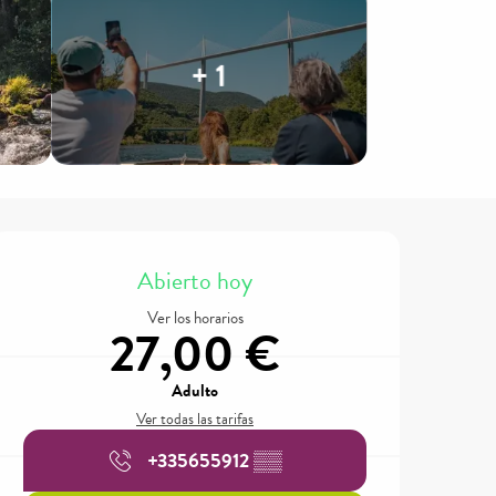
+ 1
Horarios y datos de contacto
Abierto hoy
Ver los horarios
27,00 €
Adulto
Ver todas las tarifas
+335655912
▒▒