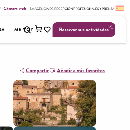
Cámara web
LA AGENCIA DE RECEPCIÓN
PROFESIONALES Y PRENSA
Buscar
Reservar sus actividades
SA
ME VOY
Voir les favoris
Ajouter aux favoris
Compartir
Añadir a mis favoritos