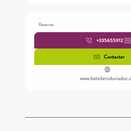
Reservas
+335655912
▒
Contacter
www.bateliersduviaduc.