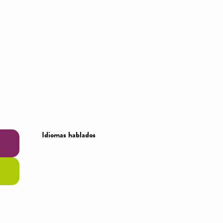
Idiomas hablados
Idiomas hablados