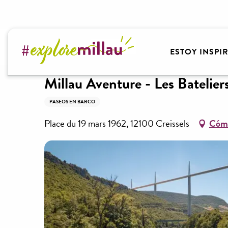
Aller
au
contenu
Bienvenido a Millau Grands Causses – Gorges du T
principal
ESTOY INSPI
Millau Aventure - Les Batelier
PASEOS EN BARCO
Place du 19 mars 1962, 12100 Creissels
Cómo