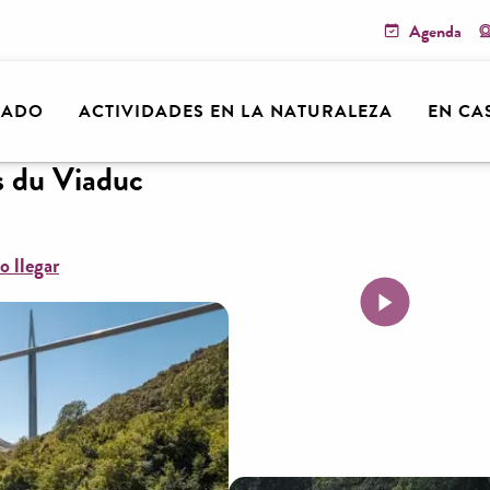
Agenda
arn
Millau Aventure - Les Bateliers du Viaduc
RADO
ACTIVIDADES EN LA NATURALEZA
EN CA
s du Viaduc
 llegar