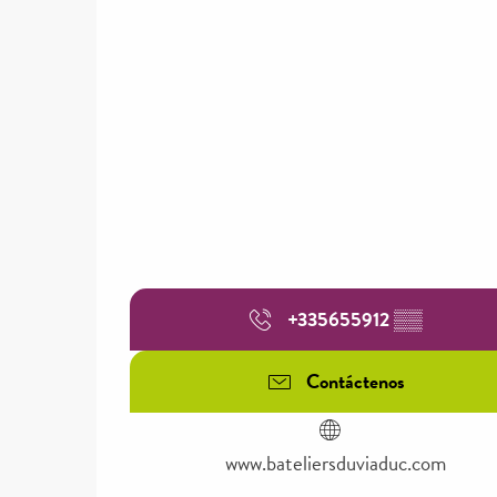
+335655912
▒▒
Contáctenos
www.bateliersduviaduc.com