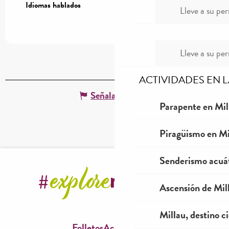
Idiomas hablados
Idiomas hablados
Lleve a su per
Lleve a su per
ACTIVIDADES EN 
Señalar un error
Parapente en Mil
Piragüismo en Mi
Senderismo acuá
Ascensión de Mill
Millau, destino ci
Folletos
Accesibilidad