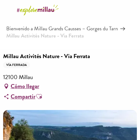
Aller
au
contenu
Bienvenido a Millau Grands Causses – Gorges du Tarn
principal
Millau Activités Nature - Via Ferrata
Millau Activités Nature - Via Ferrata
VÍA FERRADA
12100 Millau
Cómo llegar
Ajouter aux favoris
Compartir