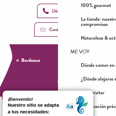
100% gourmet
Llámanos
La tienda: nuestr
compromisos
Contáctenos
Naturaleza & acti
ME VOY
Dónde comer en 
¿Dónde alojarse 
Ver y visitar
Información prác