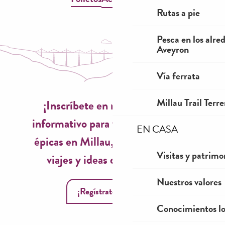
Rutas a pie
Pesca en los alre
Aveyron
Vía ferrata
Millau Trail Terr
¡Inscríbete en nuestro boletín
informativo para vivir experiencias
EN CASA
épicas en Millau, inspiraciones de
Visitas y patrimo
viajes y ideas de temporada!
Nuestros valores
¡Regístrate ahora!
Conocimientos lo