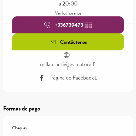
a 20:00
Ver los horarios
+336739473
▒▒
Contáctenos
millau-activites-nature.fr
Página de Facebook
Formas de pago
Cheques