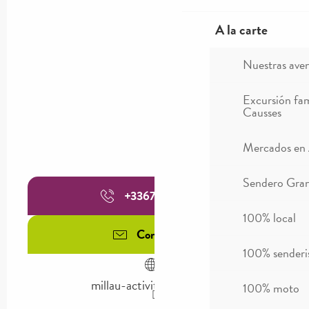
A la carte
Nuestras ave
Excursión fam
Causses
Mercados en
Sendero Gran
+336739473
▒▒
100% local
Contáctenos
100% sender
millau-activites-nature.fr
100% moto