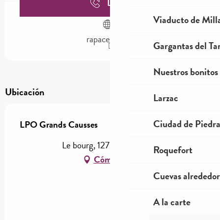
Llamar
Viaducto de Mill
rapaces.lpo.fr
Gargantas del Tar
Nuestros bonitos
Ubicación
Larzac
Ciudad de Piedr
LPO Grands Causses
Le bourg, 12720 Peyreleau
Roquefort
Cómo llegar
Cuevas alrededor
A la carte