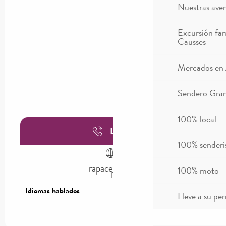
Nuestras ave
Excursión fam
Causses
Mercados en
Sendero Gran
100% local
Llamar
100% sender
rapaces.lpo.fr
100% moto
Idiomas hablados
Idiomas hablados
Lleve a su per