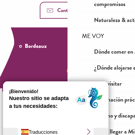
compromisos
Contáctenos
Naturaleza & acti
ME VOY
Dónde comer en 
¿Dónde alojarse 
Ver y visitar
Información prác
Turismo y discap
¿Cómo venir?
Cómo llegar a Mil