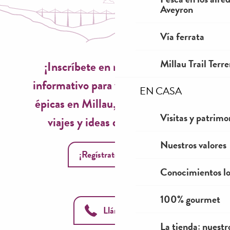
Aveyron
Vía ferrata
Millau Trail Terr
¡Inscríbete en nuestro boletín
informativo para vivir experiencias
EN CASA
épicas en Millau, inspiraciones de
Visitas y patrimo
viajes y ideas de temporada!
Nuestros valores
¡Regístrate ahora!
Conocimientos lo
100% gourmet
Llámanos
La tienda: nuestr