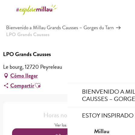
Aller
au
contenu
Bienvenido a Millau Grands Causses – Gorges du Tarn
principal
LPO Grands Causses
LPO Grands Causses
Le bourg, 12720 Peyreleau
Cómo llegar
Ajouter aux favoris
Compartir
BIENVENIDO A MI
CAUSSES – GORGE
Horarios y datos de contacto
Horas no resueltas
ESTOY INSPIRADO
Ver los horarios
Millau