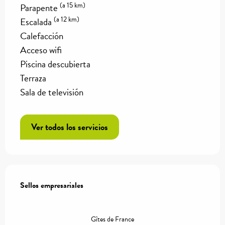
(a 15 km)
Parapente
(a 12 km)
Escalada
Calefacción
Acceso wifi
Piscina descubierta
Terraza
Sala de televisión
Ver todos los servicios
Oferta de prestaciones
Sellos empresariales
Sellos empresariales
Gîtes de France