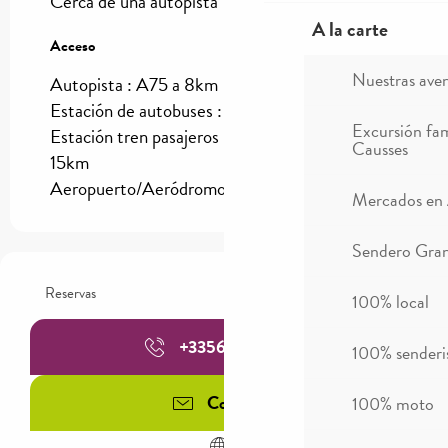
Cerca de una autopista
A la carte
Acceso
Acceso
Nuestras ave
Autopista : A75 a 8km
Estación de autobuses : Millau a 15km
Excursión fam
Estación tren pasajeros (SNCF) : Millau a
Causses
15km
Aeropuerto/Aeródromo : Rodez a 85km
Mercados en
Sendero Gran
Reservas
100% local
+335657555
▒▒
100% sender
Contacter
100% moto