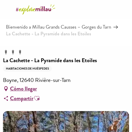
Aller
au
contenu
Bienvenido a Millau Grands Causses – Gorges du Tarn
principal
La Cachette - La Pyramide dans les Etoiles
La Cachette - La Pyramide dans les Etoiles
HABITACIONES DE HUÉSPEDES
Boyne, 12640 Rivière-sur-Tarn
Cómo llegar
Ajouter aux favoris
Compartir