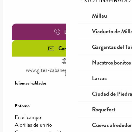
ESTOY INSPIRADO
Millau
Viaducto de Mill
Llamar
Gargantas del Tar
Contáctenos
Nuestros bonitos
www.gites-cabanes-spa-aveyron.com
Larzac
Idiomas hablados
Idiomas hablados
Ciudad de Piedr
Entorno
Entorno
Roquefort
En el campo
A orillas de un río
Cuevas alrededor