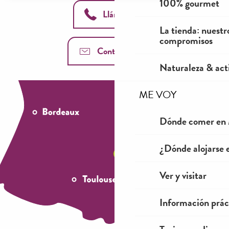
100% gourmet
Llámanos
La tienda: nuestr
compromisos
Contáctenos
Naturaleza & acti
ME VOY
Dónde comer en 
¿Dónde alojarse 
Ver y visitar
Información prác