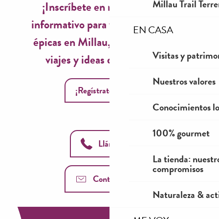
Millau Trail Terr
¡Inscríbete en nuestro boletín
informativo para vivir experiencias
EN CASA
épicas en Millau, inspiraciones de
Visitas y patrimo
viajes y ideas de temporada!
Nuestros valores
¡Regístrate ahora!
Conocimientos lo
100% gourmet
Llámanos
La tienda: nuestr
compromisos
Contáctenos
Naturaleza & acti