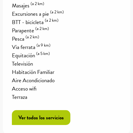
(a 2 km)
Masajes
(a 2 km)
Excursiones a pie
(a 2 km)
BTT - bicicleta
(a 2 km)
Parapente
(a 2 km)
Pesca
(a 9 km)
Via ferrata
(a 5 km)
Equitación
Televisión
Habitación Familiar
Aire Acondicionado
Acceso wifi
Terraza
Ver todos los servicios