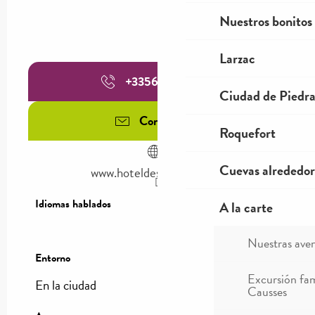
Nuestros bonitos
Larzac
+335656003
▒▒
Ciudad de Piedr
Contáctenos
Roquefort
Cuevas alrededor
www.hoteldescausses.com
Idiomas hablados
Idiomas hablados
A la carte
Nuestras ave
Entorno
Entorno
Excursión fam
En la ciudad
Causses