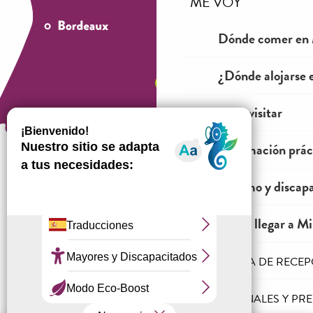
ME VOY
Dónde comer en 
¿Dónde alojarse 
Ver y visitar
Información prác
Turismo y discap
¿Cómo venir?
Cómo llegar a Mil
LA AGENCIA DE RECE
Información jurídica
Condiciones generales de venta
PROFESIONALES Y PR