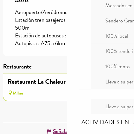
Acceso
Acceso
Mercados en
Aeropuerto/Aeródromo : Rodez a 76km
Estación tren pasajeros (SNCF) : Millau a
Sendero Gran
500m
Estación de autobuses : Millau a 500m
100% local
Autopista : A75 a 6km
100% sender
Restaurante
100% moto
Restaurant La Chaleur Nordique
Lleve a su per
Millau
Lleve a su per
ACTIVIDADES EN 
Señalar un error