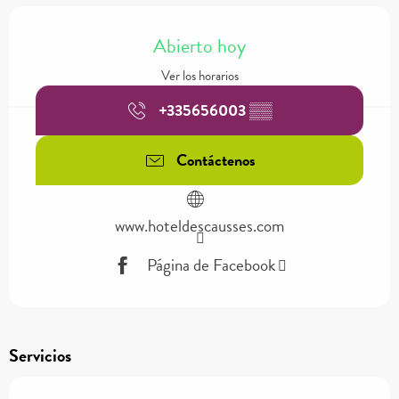
Horarios y datos de contacto
Abierto hoy
Ver los horarios
+335656003
▒▒
Contáctenos
www.hoteldescausses.com
Página de Facebook
Servicios