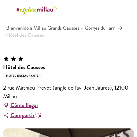
Aller
au
contenu
Bienvenido a Millau Grands Causses – Gorges du Tarn
principal
Hôtel des Causses
Hôtel des Causses
HOTEL-RESTAURANTE
2 rue Mathieu Prévot (angle de l'av. Jean Jaurès), 12100
Millau
Cómo llegar
Ajouter aux favoris
Compartir