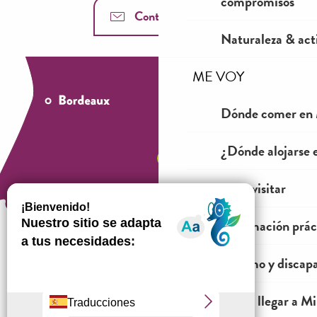
compromisos
Contáctenos
Naturaleza & acti
ME VOY
Dónde comer en 
¿Dónde alojarse 
Ver y visitar
Información prác
Turismo y discap
¿Cómo venir?
Cómo llegar a Mil