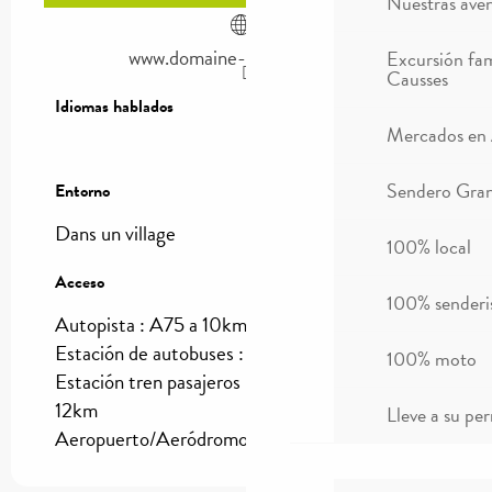
Nuestras ave
www.domaine-lacardabelle.eu
Excursión fam
Causses
Idiomas hablados
Idiomas hablados
Mercados en
Sendero Gran
Entorno
Entorno
Dans un village
100% local
Acceso
Acceso
100% sender
Autopista : A75 a 10km
Estación de autobuses : Millau a 12km
100% moto
Estación tren pasajeros (SNCF) : Millau a
12km
Lleve a su per
Aeropuerto/Aeródromo : Rodez a 80km