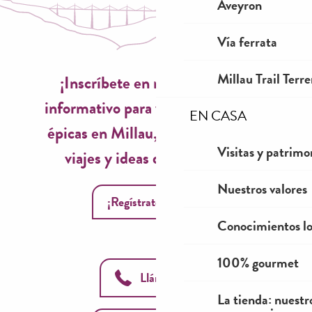
Aveyron
Vía ferrata
Millau Trail Terr
¡Inscríbete en nuestro boletín
informativo para vivir experiencias
EN CASA
épicas en Millau, inspiraciones de
Visitas y patrimo
viajes y ideas de temporada!
Nuestros valores
¡Regístrate ahora!
Conocimientos lo
100% gourmet
Llámanos
La tienda: nuestr