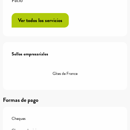
Patio
Ver todos los servicios
Oferta de prestaciones
Sellos empresariales
Sellos empresariales
Gîtes de France
Formas de pago
Cheques