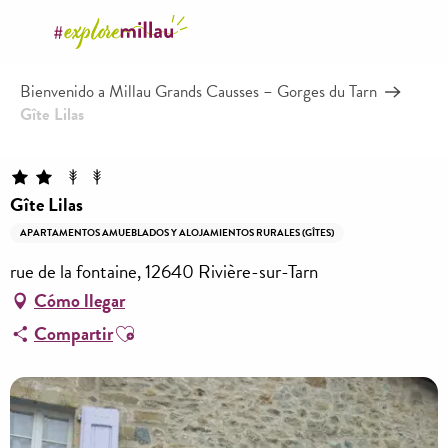
Aller
au
contenu
Bienvenido a Millau Grands Causses – Gorges du Tarn
principal
Gîte Lilas
Gîte Lilas
APARTAMENTOS AMUEBLADOS Y ALOJAMIENTOS RURALES (GÎTES)
rue de la fontaine, 12640 Rivière-sur-Tarn
Cómo llegar
Ajouter aux favoris
Compartir