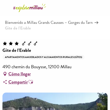
Aller
au
contenu
Bienvenido a Millau Grands Causses – Gorges du Tarn
principal
Gite de l'Erable
Gite de l'Erable
APARTAMENTOS AMUEBLADOS Y ALOJAMIENTOS RURALES (GÎTES)
490 chemin du Bouysse, 12100 Millau
Cómo llegar
Ajouter aux favoris
Compartir