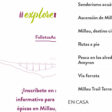
Senderismo acuá
Ascensión de Mill
Millau, destino ci
Folletos
Accesibilidad
Rutas a pie
Pesca en los alre
Aveyron
Vía ferrata
Millau Trail Terr
¡Inscríbete en nuestro boletín
informativo para vivir experiencias
EN CASA
épicas en Millau, inspiraciones de