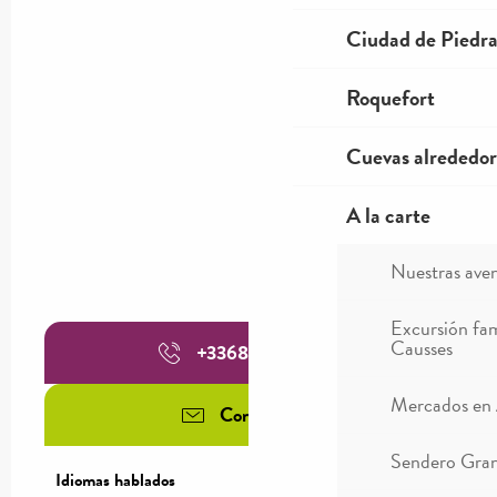
Ciudad de Piedr
Roquefort
Cuevas alrededor
A la carte
Nuestras ave
Excursión fam
Causses
+336800849
▒▒
Mercados en
Contáctenos
Sendero Gran
Idiomas hablados
Idiomas hablados