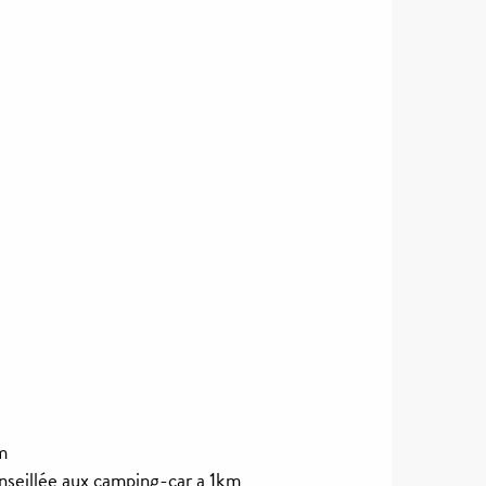
m
seillée aux camping-car a 1km