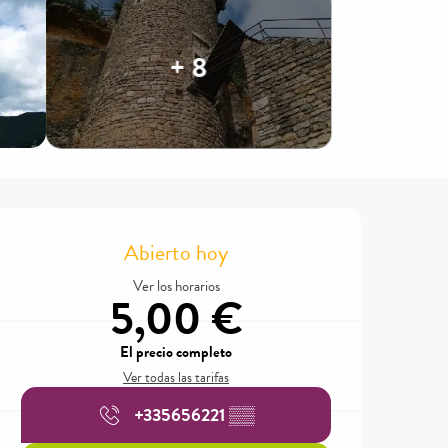
+ 8
Horarios y datos de contacto
Abierto hoy
Ver los horarios
5,00 €
El precio completo
Ver todas las tarifas
+335656221
▒▒