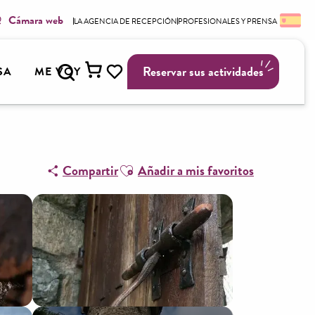
Cámara web
LA AGENCIA DE RECEPCIÓN
PROFESIONALES Y PRENSA
Buscar
Reservar sus actividades
SA
ME VOY
Voir les favoris
Ajouter aux favoris
Compartir
Añadir a mis favoritos