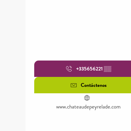
+335656221
▒▒
Contáctenos
www.chateaudepeyrelade.com