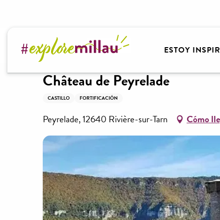
Aller
au
contenu
Bienvenido a Millau Grands Causses – Gorges du T
principal
ESTOY INSPI
Château de Peyrelade
CASTILLO
FORTIFICACIÓN
Peyrelade, 12640 Rivière-sur-Tarn
Cómo lle