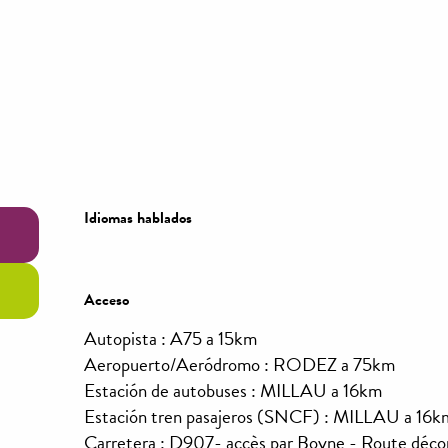
Idiomas hablados
Idiomas hablados
Acceso
Acceso
Autopista : A75 a 15km
Aeropuerto/Aeródromo : RODEZ a 75km
Estación de autobuses : MILLAU a 16km
Estación tren pasajeros (SNCF) : MILLAU a 16k
Carretera : D907- accès par Boyne - Route décon