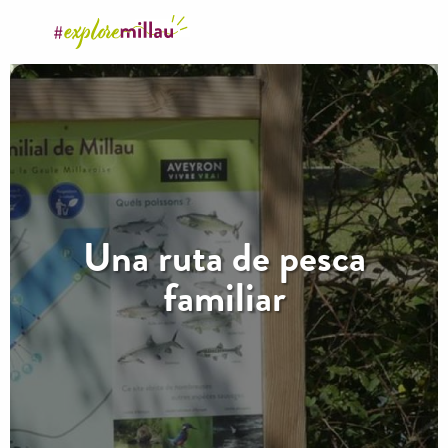
Aller
au
contenu
principal
Una ruta de pesca
familiar