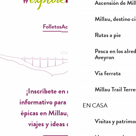
Ascensión de Mill
Millau, destino ci
Folletos
Accesibilidad
Rutas a pie
Pesca en los alre
Aveyron
Vía ferrata
Millau Trail Terr
¡Inscríbete en nuestro boletín
informativo para vivir experiencias
EN CASA
épicas en Millau, inspiraciones de
Visitas y patrimo
viajes y ideas de temporada!