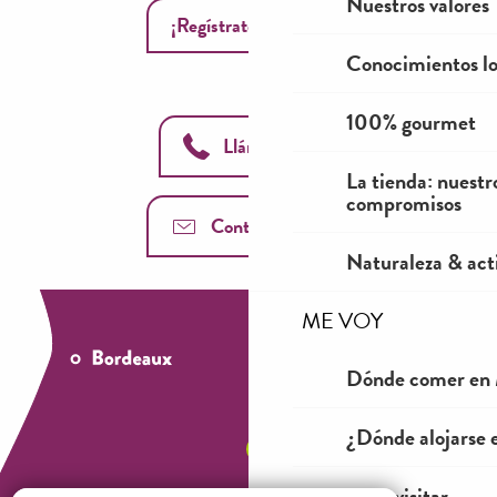
Nuestros valores
¡Regístrate ahora!
Conocimientos lo
100% gourmet
Llámanos
La tienda: nuestr
compromisos
Contáctenos
Naturaleza & acti
ME VOY
Dónde comer en 
¿Dónde alojarse 
Ver y visitar