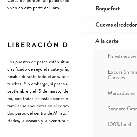
Cerca del pontón, un panel explicativo muestra los peces que
Roquefort
viven en esta parte del Tarn.
Cuevas alrededor
A la carte
LIBERACIÓN DE TRUCHAS
Nuestras ave
Los puestos de pesca están situados en un tramo del Tarn
clasificado de segunda categoría, por lo que la disciplina es
Excursión fam
posible durante todo el año. Se realizan sueltas locales de
Causses
truchas. Sin embargo, si pesca una trucha entre el 15 de
septiembre y el 15 de marzo, ¡debe soltarla! Situado a orillas del
Mercados en
río, con todas las instalaciones necesarias, este campo de pesca
familiar se encuentra en el corazón de un gran espacio natural a
Sendero Gran
dos pasos del centro de Millau. Frente a la playa de Gourg de
Bades, la evasión y la aventura están al otro lado del río.
100% local