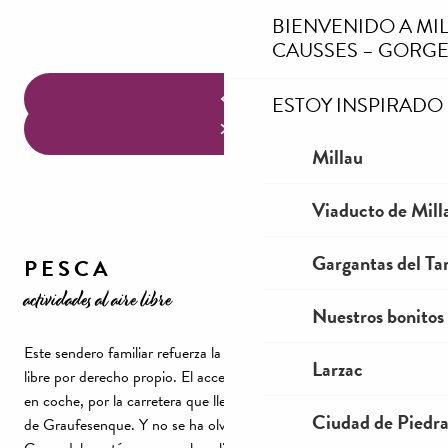
BIENVENIDO A MI
CAUSSES – GORGE
ESTOY INSPIRADO
Millau
Viaducto de Mill
Gargantas del Tar
PESCA
actividades al aire libre
Nuestros bonitos
Este sendero familiar refuerza la pesca como disciplina al aire
Larzac
libre por derecho propio. El acceso está señalizado y es posible
en coche, por la carretera que lleva al yacimiento arqueológico
Ciudad de Piedr
de Graufesenque. Y no se ha olvidado el aspecto educativo.