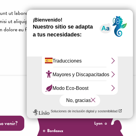
Ajouter aux favoris
unt ut labore et dolore
si ut aliquip ex ea
m dolore eu fugiat nulla
o venir?