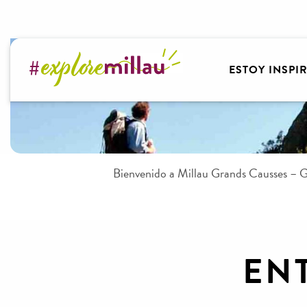
Aller
au
contenu
principal
ESTOY INSPI
Bienvenido a Millau Grands Causses – G
EN