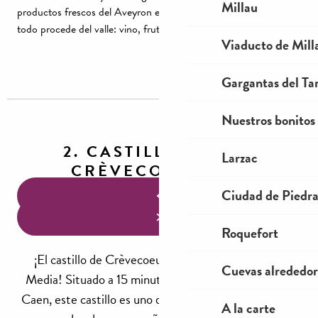
Millau
productos frescos del Aveyron en los puestos de Aguessac:
todo procede del valle: vino, frutas, verduras, miel, etc.
Viaducto de Mill
Gargantas del Tar
Nuestros bonitos
2. CASTILLO DE
Larzac
CRÈVECOEUR
Ciudad de Piedr
Roquefort
¡El castillo de Crèvecoeur le transporta a la Edad
Cuevas alrededor
Media! Situado a 15 minutos de Lisieux, de camino a
Caen, este castillo es uno de los últimos ejemplos que
A la carte