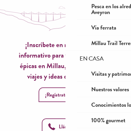
Pesca en los alre
Aveyron
Vía ferrata
Millau Trail Terr
¡Inscríbete en nuestro boletín
informativo para vivir experiencias
EN CASA
épicas en Millau, inspiraciones de
Visitas y patrimo
viajes y ideas de temporada!
Nuestros valores
¡Regístrate ahora!
Conocimientos lo
100% gourmet
Llámanos