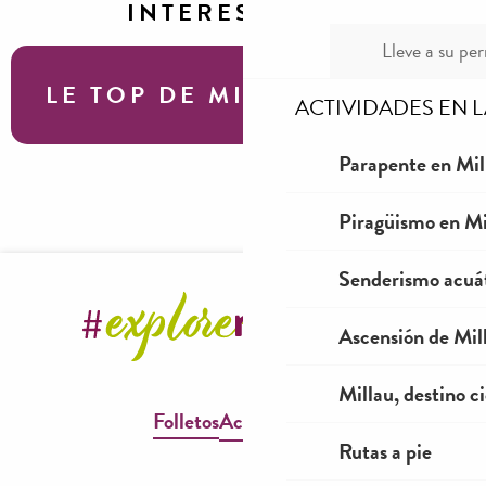
INTERESAR
Lleve a su per
LE TOP DE MILLAU
ACTIVIDADES EN 
Parapente en Mil
Stade d’Eaux vives de Millau – Parc
Piragüismo en Mi
AquaVagues
Senderismo acuá
Ascensión de Mill
Millau, destino ci
Folletos
Accesibilidad
Rutas a pie