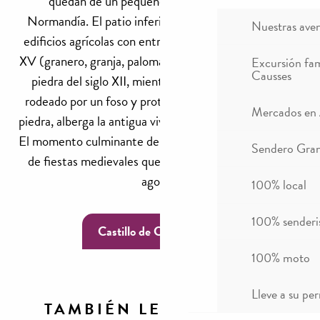
quedan de un pequeño señorío medieval en
Normandía. El patio inferior alberga un conjunto de
Nuestras ave
edificios agrícolas con entramado de madera del siglo
XV (granero, granja, palomar) y una hermosa capilla de
Excursión fam
Causses
piedra del siglo XII, mientras que el patio superior,
rodeado por un foso y protegido por un alto muro de
Mercados en
piedra, alberga la antigua vivienda señorial del siglo XV.
El momento culminante del año es, sin duda, la semana
Sendero Gran
de fiestas medievales que se celebra a principios de
agosto.
100% local
100% sender
Castillo de Crèvecoeur
100% moto
Lleve a su per
TAMBIÉN LE PUEDE