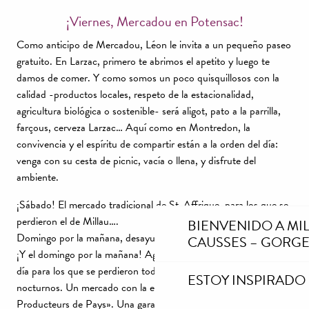
¡Viernes, Mercadou en Potensac!
Como anticipo de Mercadou, Léon le invita a un pequeño paseo
gratuito. En Larzac, primero te abrimos el apetito y luego te
damos de comer. Y como somos un poco quisquillosos con la
calidad -productos locales, respeto de la estacionalidad,
agricultura biológica o sostenible- será aligot, pato a la parrilla,
farçous, cerveza Larzac… Aquí como en Montredon, la
convivencia y el espíritu de compartir están a la orden del día:
venga con su cesta de picnic, vacía o llena, y disfrute del
ambiente.
¡Sábado! El mercado tradicional de St-Affrique, para los que se
perdieron el de Millau….
BIENVENIDO A MI
Domingo por la mañana, desayuno en Aguessac
CAUSSES – GORGE
¡Y el domingo por la mañana! Aguessac Una sesión de puesta al
día para los que se perdieron todos los otros mercados
ESTOY INSPIRADO
nocturnos. Un mercado con la etiqueta «Marché des
Producteurs de Pays». Una garantía más de que encontrará