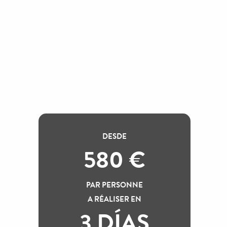
ux favoris
DESDE
580
€
PAR PERSONNE
A RÉALISER EN
3 DÍAS