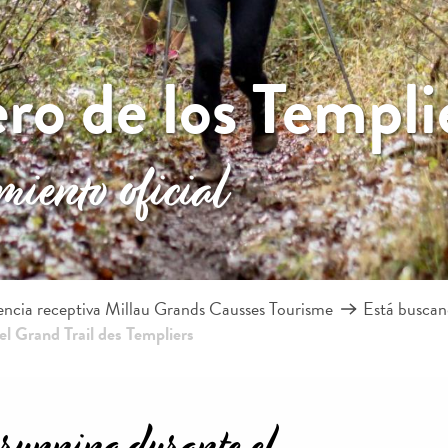
o de los Templi
miento oficial
ncia receptiva Millau Grands Causses Tourisme
Está busca
el Grand Trail des Templiers
l running durante el