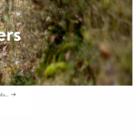
ers
ndo…