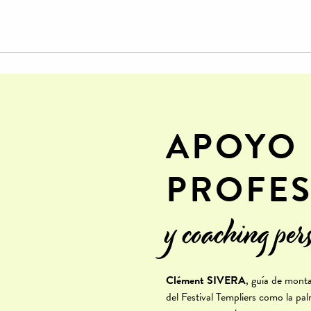
APOYO
PROFE
y coaching per
Clément SIVERA
, guía de mon
del Festival Templiers como la pa