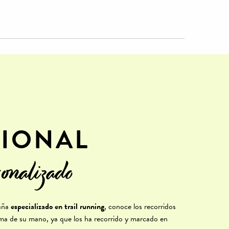
SIONAL
sonalizado
taña
especializado en trail running
, conoce los recorridos
lma de su mano, ya que los ha recorrido y marcado en