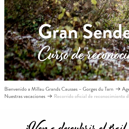
Gran Sender
Curso de reconoci
Bienvenido a Millau Grands Causses – Gorges du Tarn
Age
Nuestras vacaciones
Recorrido oficial de reconocimiento d
¡Ven a descubrir el trai