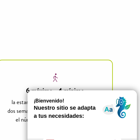
6 máximo - 4 mínimo
la estancia puede cancelarse hasta con
dos semanas de antelación si no se alcanza
el número mínimo de participantes