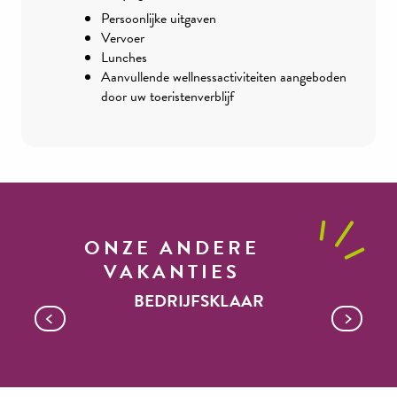
Persoonlijke uitgaven
Vervoer
Lunches
Aanvullende wellnessactiviteiten aangeboden
door uw toeristenverblijf
ONZE ANDERE
VAKANTIES
BEDRIJFSKLAAR
Ontmoetingen voor fijnproevers in het
land van Roquefort