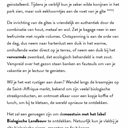
geïnstalleerd. Tijdens je verblijf kun je zeker wilde konijnen in het
park zien, maar ook eekhoorntjes aan de voet van je gîte ****!
De inrichting van de gîtes is vriendelijk en authentiek door de
combinatie van hout, metaal en wol. Zet je bagage neer in een
leefruimte met royale volumes. Ontspanning is aan de orde van
de dag, dus neem naar hartenlust een duik in het warme,
omhullende water direct op je terras, of neem een duik bij het
verwarmde
zwembad, dat ecologisch behandeld is met zout.
Verspreid over het gazon staan banken en fauteuils om van je
vakantie en je lectuur te genieten.
Wil je het wat rustiger aan doen? Wandel langs de kraampjes op
de Saint-Affrique markt, bekend om zijn veelal biologische
streekproducten, en ontmoet elkaar voor een kopje koffie of
lunch, om bij te kletsen, de wereld opnieuw te ontdekken.
Het zal een genoegen zijn om de
moestuin met het label
Biologische Landbouw
te ontdekken. Natuurlijk kun je vlakbij je
gîte biologische eieren, groenten en fruit kopen.