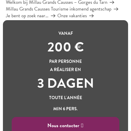
Welkom bij Millau Grands Causses – Gorges du Tarn
Millau Grands Causses Tourisme inkomend agentschap
Je bent op zoek naar…
Onze vakanties
Welzijnsvakantie in het land van Roquefort
VANAF
200
€
WELZIJNSVAKANTIE IN
HET LAND VAN
PAR PERSONNE
Ajou
ROQUEFORT
A RÉALISER EN
3 DAGEN
De regio Roquefort is de ideale bestemming om los te laten
en je batterijen op te laden met één authentieke ervaring per
TOUTE L'ANNÉE
dag!
MIN 6 PERS.
Nous contacter