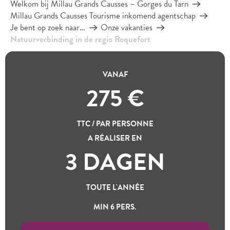
Welkom bij Millau Grands Causses – Gorges du Tarn
Millau Grands Causses Tourisme inkomend agentschap
Je bent op zoek naar…
Onze vakanties
Natuurverbinding in de regio Roquefort
VANAF
Ontspanning en natuurbewustzijn
275
€
NATUURVERBINDING IN
DE REGIO ROQUEFORT
TTC / PAR PERSONNE
Ajou
A RÉALISER EN
3 DAGEN
Op zoek naar een geweldige manier om ontspanning en
respect voor het milieu te combineren? Doe nieuwe energie
TOUTE L'ANNÉE
op en geniet van de natuur in de regio Roquefort!
MIN 6 PERS.