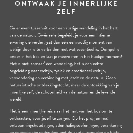
ONTWAAK JE INNERLIJKE
ZELF
Dag 2 - Lunch
Ga er even tussenuit voor een rustige wandeling in het hart
van de natuur. Gwénaëlle begeleidt je voor een intieme
ervaring die verder gaat dan een eenvoudig moment van
welzijn door je te verbinden met wat essentieel is. Dompel je
onder in het bos en laat je meevoeren in het huidige moment!
Het is niet ‘zomaar’ een wandeling, het is een echte
begeleiding naar welzijn, fysiek en emotioneel welzijn,
verwondering en verbinding met jezelf en de natuur. Geen
naturalistische ontdekkingstocht, maar de ontdekking van je
innerlijke zelf, de schoonheid van de natuur en de levende
wereld.
Het is een innerlijke reis naar het hart van het bos om te
onthaasten, voor jezelf te zorgen. Op het programma:
ontspanningshoudingen, ademhalingsoefeningen, verankering
en energetische verbinding met de aarde, wandelen op blote