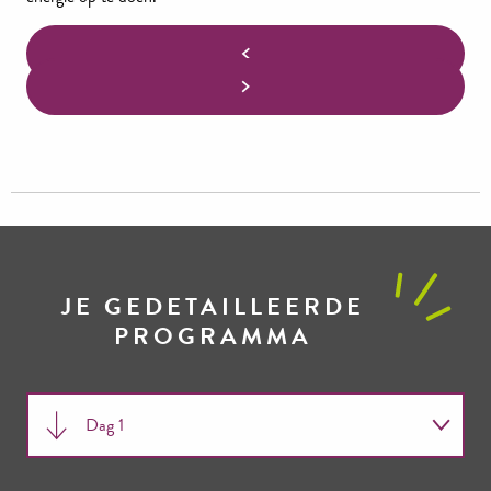
JE GEDETAILLEERDE
PROGRAMMA
Dag 1
Dag 2