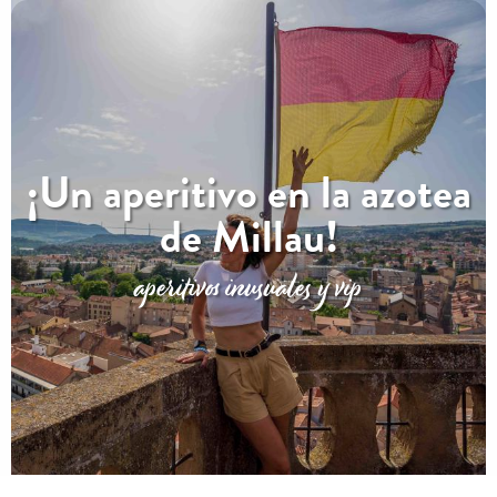
¡Un aperitivo en la azotea
de Millau!
aperitivos inusuales y vip