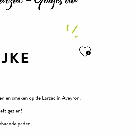
IJKE
Ajouter a
gen en smaken op de Larzac in Aveyron.
eft gezien!
gebaande paden.