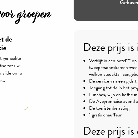
Gebase
oor groepen
t de
Deze prijs is 
tie
at gemaakte
Verblijf in een hotel*** op
tise tot uw
tweepersoonskamer/tweepe
 zijde om u
welkomstcocktail aangeb
...
De service van een gids ti
Toegang tot de in het p
Lunches, wijn en koffie i
De Aveyronnaise avond aa
De toeristenbelasting
1 gratis chauffeur
Deze prijs is 