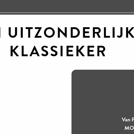
 UITZONDERLIJ
KLASSIEKER
Van P
MO