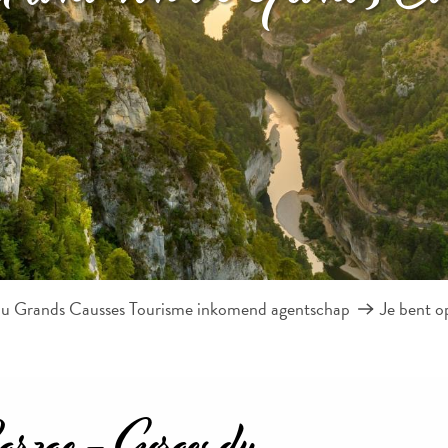
au Grands Causses Tourisme inkomend agentschap
Je bent o
arzac - Gorges du