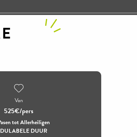
KE
Van
525€/pers
asen tot Allerheiligen
DULABELE DUUR