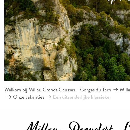
Welkom bij Millau Grands Causses – Gorges du Tarn
Mill
Onze vakanties
Een uitzonderlijke klassieker
Millau - Roquefort - L