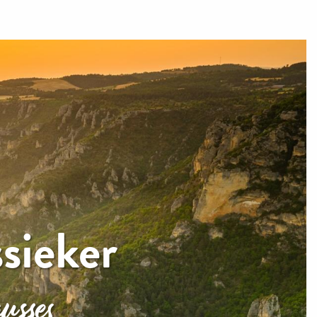
ssieker
usses