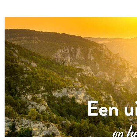
Een ui
op h