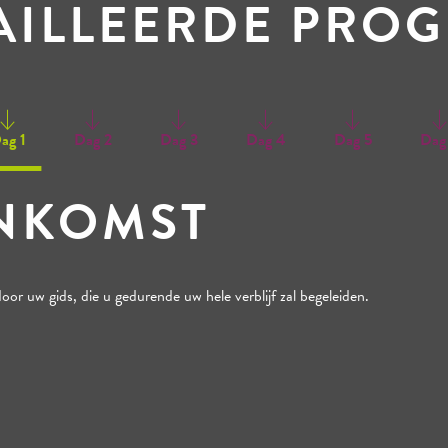
TAILLEERDE PR
ag 1
Dag 2
Dag 3
Dag 4
Dag 5
Dag
NKOMST
r uw gids, die u gedurende uw hele verblijf zal begeleiden.