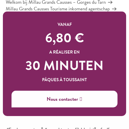
Welkom bij Millau Grands Causses – Gorges du Tarn
Millau Grands Causses Tourisme inkomend agentschap
Je bent op zoek naar…
Onze unieke ervaringen
De Cité de Pierres in Montpellier le Vieux
VANAF
6,80
€
Een ongewone en denkbeeldige wereld!
A RÉALISER EN
30 MINUTEN
Laat je verbeelding je leiden door de
Cité de Pierres
in het
hart van de Causse Noir! Een unieke ervaring in
de grootste
rotschaos van Europa
!
PÂQUES À TOUSSAINT
Ajouter aux favoris
Nous contacter