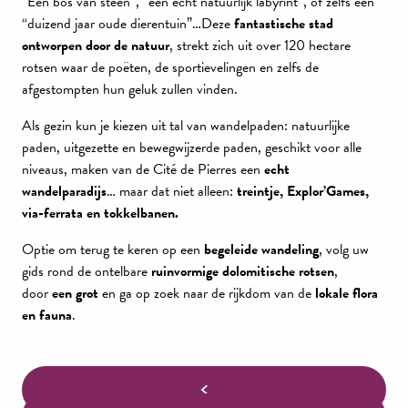
“Een bos van steen”, “een echt natuurlijk labyrint”, of zelfs een
“duizend jaar oude dierentuin”…Deze
fantastische stad
ontworpen door de natuur
, strekt zich uit over 120 hectare
rotsen waar de poëten, de sportievelingen en zelfs de
afgestompten hun geluk zullen vinden.
Als gezin kun je kiezen uit tal van wandelpaden: natuurlijke
paden, uitgezette en bewegwijzerde paden, geschikt voor alle
niveaus, maken van de Cité de Pierres een
echt
wandelparadijs
… maar dat niet alleen:
treintje, Explor’Games,
via-ferrata en tokkelbanen.
Optie om terug te keren op een
begeleide wandeling
, volg uw
gids rond de ontelbare
ruinvormige dolomitische rotsen
,
door
een grot
en ga op zoek naar de rijkdom van de
lokale flora
en fauna
.